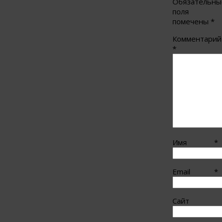
Обязательны
поля
помечены
*
Комментарий
*
Имя
*
Email
*
Сайт