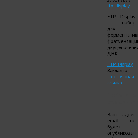
ftp-display
FTP Display
— набор
для
ферментатив
фрагментаци
двуцепочечн
ДНК.
FTP-Display
Закладка
Постоянная
ссылка
.
Добавить
коммента
Ваш адрес
email не
будет
опубликован.