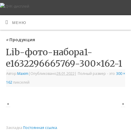
МЕНЮ
«
Продукция
Lib-фото-набора1-
e1632296665769-300×162-1
Автор:
Maxim
|
Опубликовано
28.01.2022
|
Полный размер - это
300 ×
162
пикселей
«
»
Закладка
Постоянная ссылка
.