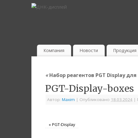
Компания
Новости
Продукция
«
Набор реагентов PGT Display дл
PGT-Display-boxes
Автор:
Maxim
|
Опубликовано
18.03.2024
|
«
PGT-Display