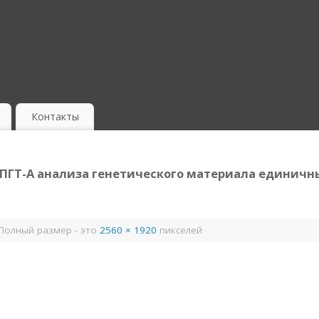
Контакты
я ПГТ-А анализа генетического материала единичн
Полный размер - это
2560 × 1920
пикселей