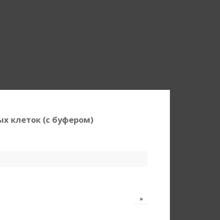
ых клеток (с буфером)
»