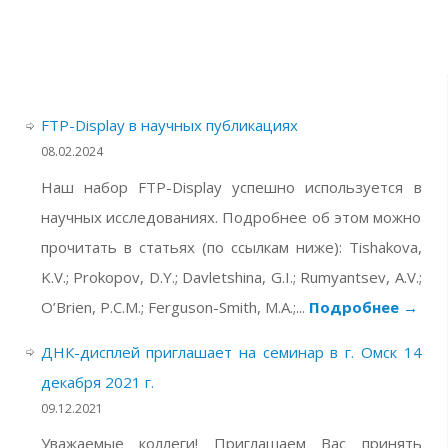
FTP-Display в научных публикациях
08.02.2024
Наш набор FTP-Display успешно используется в
научных исследованиях. Подробнее об этом можно
прочитать в статьях (по ссылкам ниже): Tishakova,
K.V.; Prokopov, D.Y.; Davletshina, G.I.; Rumyantsev, A.V.;
O’Brien, P.C.M.; Ferguson-Smith, M.A.;...
Подробнее
→
ДНК-дисплей приглашает на семинар в г. Омск 14
декабря 2021 г.
09.12.2021
Уважаемые коллеги! Приглашаем Вас принять