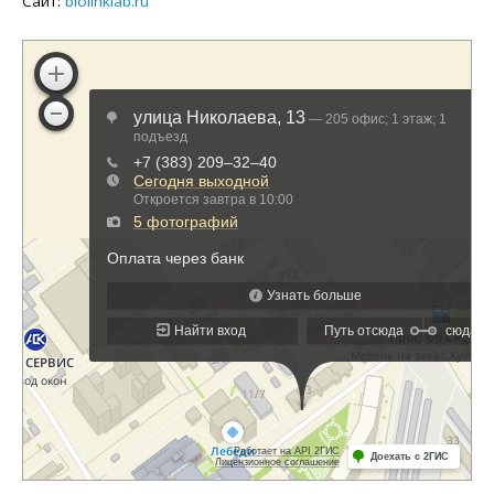
Сайт:
biolinklab.ru