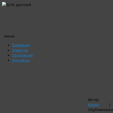
Меню
Перейти
Компания
к
Новости
содержимому
Продукция
Контакты
WGA
Display
preview
Автор:
Maxim
|
Опубликован