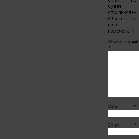
будет
опубликован.
Обязательны
поля
помечены
*
Комментарий
*
Имя
*
Email
*