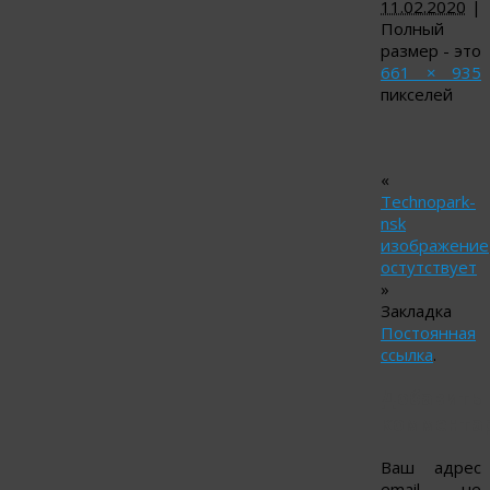
11.02.2020
|
Полный
размер - это
661 × 935
пикселей
«
Technopark-
nsk
изображение
остутствует
»
Закладка
Постоянная
ссылка
.
Добавить
коммента
Ваш адрес
email не