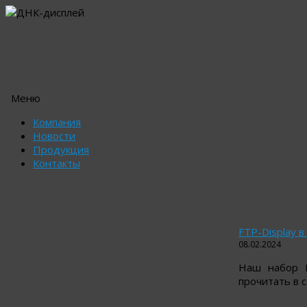
Меню
Перейти
Компания
к
Новости
содержимому
Продукция
Контакты
Новост
FTP-Display 
08.02.2024
Наш набор F
прочитать в с