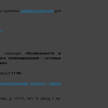
ть пробные
наборы реагентов
для
г.
 в семинаре
«Возможности и
го секвенирования – готовые
ных»
.
ица) в
11:00
.
ледовательский институт гриппа
ва, д. 15/17, лит. Б. (вход с пр.