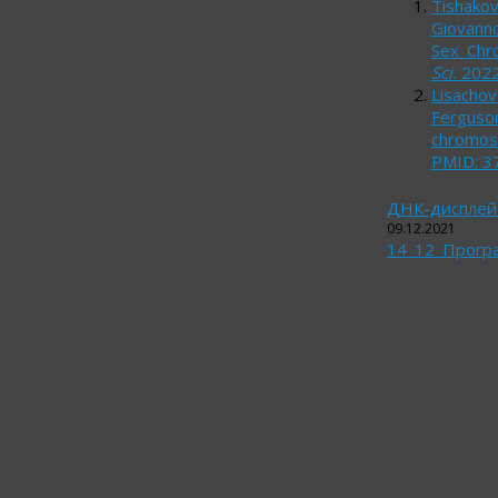
Tishakov
Giovanno
Sex Chr
Sci.
202
Lisachov
Ferguson
chromos
PMID: 3
ДНК-дисплей 
09.12.2021
14_12_Прогр