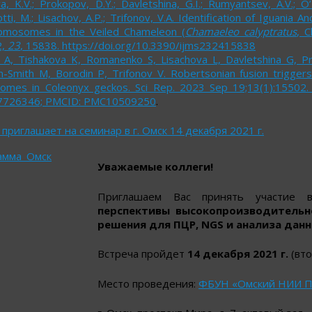
a, K.V.; Prokopov, D.Y.; Davletshina, G.I.; Rumyantsev, A.V.; O’
tti, M.; Lisachov, A.P.; Trifonov, V.A. Identification of Iguania 
omosomes in the Veiled Chameleon (
Chamaeleo calyptratus
, 
2,
23
, 15838. https://doi.org/10.3390/ijms232415838
 A, Tishakova K, Romanenko S, Lisachova L, Davletshina G, Pr
-Smith M, Borodin P, Trifonov V. Robertsonian fusion trigger
omes in Coleonyx geckos. Sci Rep. 2023 Sep 19;13(1):15502.
7726346; PMCID: PMC10509250
.
приглашает на семинар в г. Омск 14 декабря 2021 г.
амма_Омск
Уважаемые коллеги!
Приглашаем Вас принять участие
перспективы высокопроизводитель
решения для ПЦР, NGS и анализа
данн
Встреча пройдет
14 декабря 2021 г.
(вто
Место проведения:
ФБУН «Омский НИИ П