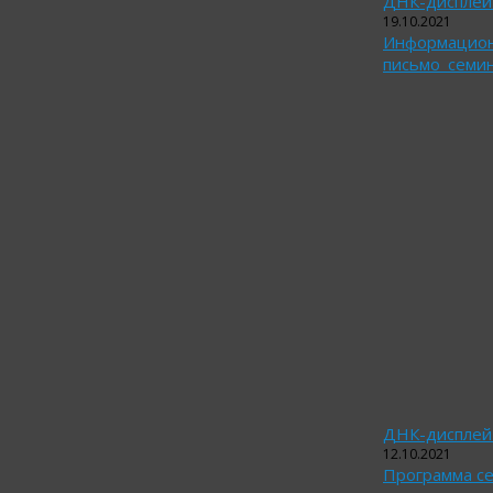
ДНК-дисплей п
19.10.2021
Информацио
письмо_семин
ДНК-дисплей 
12.10.2021
Программа с