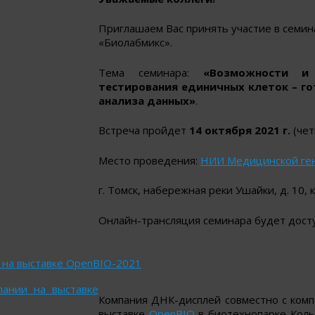
Приглашаем Вас принять участие в семи
«Биолабмикс».
Тема семинара:
«Возможности и 
тестирования единичных клеток – го
анализа данных»
.
Встреча пройдет
14 октября 2021 г.
(чет
Место проведения:
НИИ Медицинской ге
г. Томск, набережная реки Ушайки, д. 10,
Онлайн-трансляция семинара будет дост
 на выставке OpenBIO-2021
Компания ДНК-дисплей совместно с ком
выставке
OpenBIO
в биотехнопарке Кольц