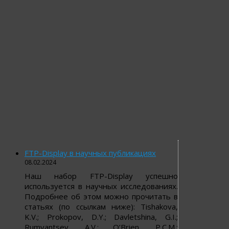
FTP-Display в научных публикациях
08.02.2024
Наш набор FTP-Display успешно
используется в научных исследованиях.
Подробнее об этом можно прочитать в
статьях (по ссылкам ниже): Tishakova,
K.V.; Prokopov, D.Y.; Davletshina, G.I.;
Rumyantsev, A.V.; O’Brien, P.C.M.;