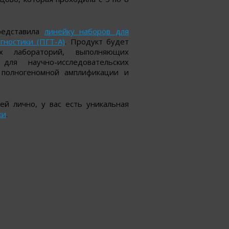
редставила
линейку наборов для
гностики (ПГТ-А)
. Продукт будет
их лабораторий, выполняющих
ля научно-исследовательских
 полногеномной амплификации и
ей лично, у вас есть уникальная
ки
.