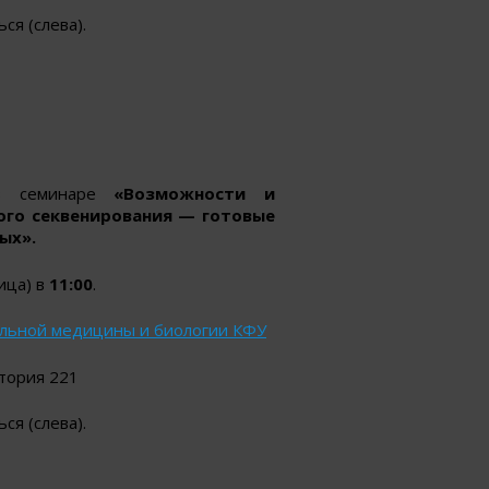
ся (слева).
 в семинаре
«Возможности и
го секвенирования — готовые
ых».
ица) в
11:00
.
льной медицины и биологии КФУ
итория 221
ся (слева).