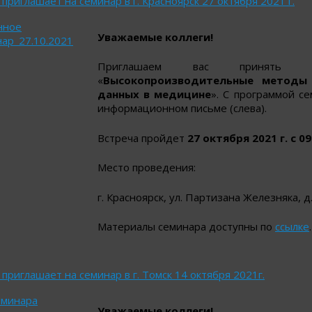
риглашает на семинар в г. Красноярск 27 октября 2021 г.
нное
Уважаемые коллеги!
ар_27.10.2021
Приглашаем вас принять 
«
Высокопроизводительные методы 
данных в медицине
». С программой с
информационном письме (слева).
Встреча пройдет
27 октября 2021 г. с 09
Место проведения:
г. Красноярск, ул. Партизана Железняка, д.
Материалы семинара доступны по
ссылке
приглашает на семинар в г. Томск 14 октября 2021г.
еминара
Уважаемые коллеги!