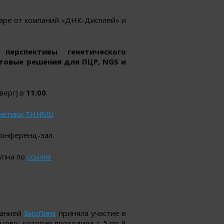
наре от компаний «ДНК-Дисплей» и
перспективы генетического
товые решения для ПЦР, NGS и
верг) в
11:00
.
нетики ТНИМЦ
 конференц-зал.
упна по
ссылке
.
панией
БиоЛинк
приняла участие в
ово, которая проходила с 5 по 8