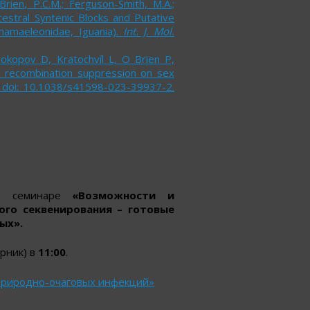
Brien, P.C.M.; Ferguson-Smith, M.A.;
Ancestral Syntenic Blocks and Putative
Chamaeleonidae, Iguania).
Int. J. Mol.
okopov D, Kratochvíl L, O Brien P,
s recombination suppression on sex
 doi: 10.1038/s41598-023-39937-2.
 в семинаре
«Возможности и
ного
секвенирования – готовые
ых».
рник) в
11:00
.
риродно-очаговых инфекций»